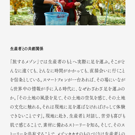
生産者との共創関係
「旅するメゾン」では生産者のもとへ実際に足を運ぶ。そこがど
んなに遠くても、どんなに時間がかかっても、直接会いに行くこと
を信条としている。スマートフォンが一台あれば、その場にいなが
ら世界中の情報が手に入る時代に、なぜわざわざ足を運ぶの
か。「その土地の風景を見て、その土地の空気を感じ、その土地
の文化に触れる。それは現地に足を運ばなければけっして体験
RECRUIT
五つの哲学
できないことです」。現地に赴き、生産者と対話し、苦労も喜びも
肌で感じることで、素材に備わるストーリーを知る。そして、そのス
SHOP
旅
トーリーを共有することで、メゾンカカオのものづくりは生産者との