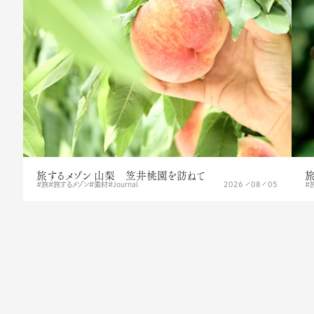
旅するメゾン 山梨 笠井桃園を訪ねて
旅
2026
08
05
旅
旅するメゾン
素材
Journal