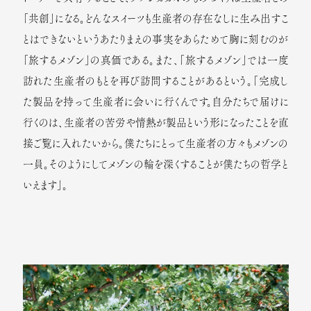
ONLINE SHOP
創造
「共創」になる。どんなスイーツも生産者の存在なしに生み出すこ
FACTORY
感性
とはできないというあたりまえの事実をあらためて胸に刻むのが
「旅するメゾン」の真価である。また、「旅するメゾン」では一度
FOUNDATION
文化
訪れた生産者のもとを再び訪問することがあるという。「完成し
JOURNAL
人
た製品を持って生産者に会いに行くんです。自分たちで届けに
行くのは、生産者の苦労や情熱が製品という形になったことを直
News
MAISON CACAO
接ご覧に入れたいから。僕たちにとって生産者の方々もメゾンの
Company
カカオハナレ
一員。そのようにしてメゾンの輪を深くすることが僕たちの哲学と
Contact
Shingo Ishihara
いえます」。
Site Policy
Facebook
Sitemap
Twitter
Privacy Policy
YouTube
TikTok