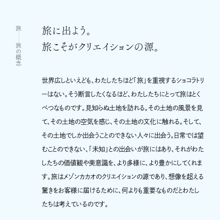
News
MAISON CACAO
旅に出よう。
旅
Company
カカオハナレ
旅こそがクリエイションの源。
旅の概念
Contact
Shingo Ishihara
Site Policy
Facebook
世界広しといえども、わたしたちほど「旅」を重視するショコラトリ
Sitemap
Twitter
ーはない。そう断言したくなるほど、わたしたちにとって旅はとく
Privacy Policy
YouTube
べつなものです。見知らぬ土地を訪れる。その土地の風景を見
TikTok
て、その土地の空気を感じ、その土地の文化に触れる。そして、
その土地でしか出会うことのできない人々に出会う。日常では望
むことのできない、「未知」との出会いが旅にはあり、それがわた
したちの価値観や美意識を、より多様に、より豊かにしてくれま
す。旅はメゾンカカオのクリエイションの源であり、想像を超える
驚きをお客様に届けるために、何よりも重要なものだとわたし
たちは考えているのです。