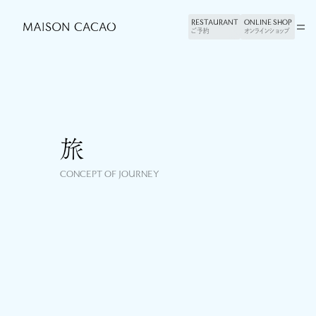
RESTAURANT
RESTAURANT
ONLINE SHOP
ONLINE SHOP
ご予約
ご予約
オンラインショップ
オンラインショップ
旅
RECRUIT
五つの哲学
CONCEPT OF JOURNEY
SHOP
旅
ONLINE SHOP
創造
FACTORY
感性
FOUNDATION
文化
JOURNAL
人