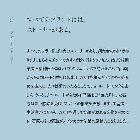
News
MAISON CACAO
すべてのブランドには、
文化
Company
カカオハナレ
ストーリーがある。
Contact
Shingo Ishihara
ブランドストーリー
Site Policy
Facebook
すべてのブランドに創業のストーリーがあり、創業者の想いがあ
Sitemap
Twitter
ります。もちろんメゾンカカオも例外ではありません。始まりは創
Privacy Policy
YouTube
業者石原紳伍がコロンビアのマニサレスを訪れたこと。街は朝
TikTok
からチョコレートの香りに包まれ、カカオを積んだトラクターが道
路を往来し、人々は街のいたるところでチョコレートドリンクを楽
しんでいる。チョコレートがもたらす幸福を目の当たりにした石
原は強い感銘を受け、ブランドの創業を決意します。生産者と
生活者がつながり、カカオを通して笑顔が溢れる文化を日本に
も。石原のその情熱がメゾンカカオ創業の原動力となりました。