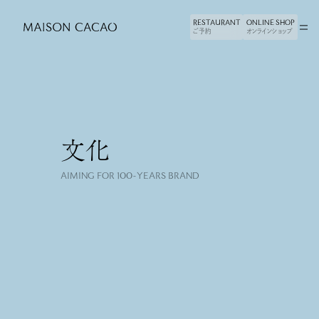
RESTAURANT
RESTAURANT
ONLINE SHOP
ONLINE SHOP
ご予約
ご予約
オンラインショップ
オンラインショップ
文化
RECRUIT
五つの哲学
AIMING FOR 100-YEARS BRAND
SHOP
旅
ONLINE SHOP
創造
FACTORY
感性
FOUNDATION
文化
JOURNAL
人