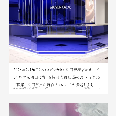
2025年2月20日（木）メゾンカカオ羽田空港店がオープ
ン！空の玄関口に構える特別空間で、旅の思い出作りを
ご提案。 羽田限定の新作チョコレートが登場します。
RECRUIT
五つの哲学
2025
02
03
News
ブランド
クリエイティブ
SHOP
旅
ONLINE SHOP
創造