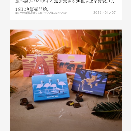
旅へ誘うバレンタイン。過去最多の30種以上を発表。1月
16日より販売開始。
2026
01
07
News
製品
クリエイティブ
コレクション