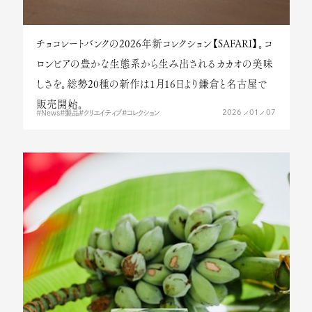
チョコレートバンクの2026年新コレクション【SAFARI】。コ
ロンビアの豊かな生態系から生み出されるカカオの美味
しさを。総勢20種の新作は1月16日より鎌倉と名古屋で
販売開始。
2026
01
07
News
製品
クリエイティブ
コレクション