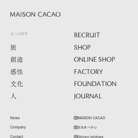
RECRUIT
五つの哲学
SHOP
旅
ONLINE SHOP
創造
FACTORY
感性
FOUNDATION
文化
JOURNAL
人
News
MAISON CACAO
Company
カカオハナレ
Contact
Shingo Ishihara