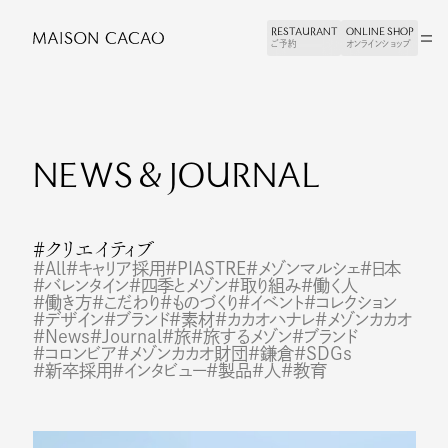
RESTAURANT
RESTAURANT
ONLINE SHOP
ONLINE SHOP
ご予約
ご予約
オンラインショップ
オンラインショップ
NEWS & JOURNAL
クリエイティブ
All
キャリア採用
PIASTRE
メゾンマルシェ
日本
バレンタイン
四季とメゾン
取り組み
働く人
働き方
こだわり
ものづくり
イベント
コレクション
デザイン
ブランド
素材
カカオハナレ
メゾンカカオ
News
Journal
旅
旅するメゾン
ブランド
コロンビア
メゾンカカオ財団
鎌倉
SDGs
新卒採用
インタビュー
製品
人
教育