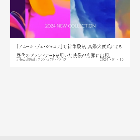
「アムール・デュ・ショコラ」で新体験を。真鍋大度氏による
歴代のブランドアートを用いた映像が店頭に出現。
2024
01
16
News
製品
ブランド
クリエイティブ