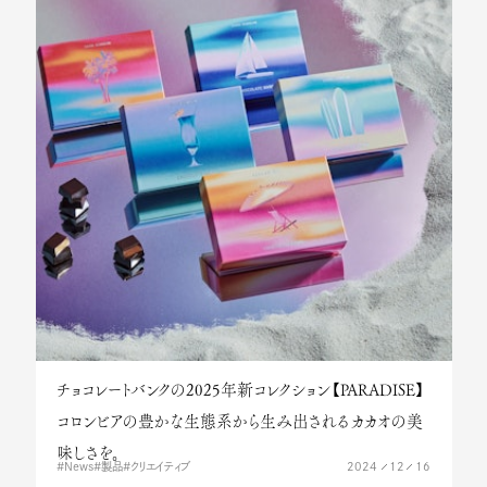
FACTORY
感性
FOUNDATION
文化
JOURNAL
人
News
MAISON CACAO
Company
カカオハナレ
Contact
Shingo Ishihara
Site Policy
Facebook
Sitemap
Twitter
Privacy Policy
YouTube
TikTok
チョコレートバンクの2025年新コレクション【PARADISE】
コロンビアの豊かな生態系から生み出されるカカオの美
味しさを。
2024
12
16
News
製品
クリエイティブ