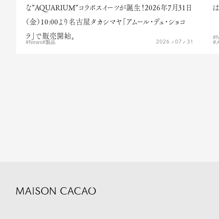
な”AQUARIUM”コラボスイーツが誕生！2026年7月31日
は
（金）10:00より名古屋タカシマヤ「アムール・デュ・ショコ
ラ」で販売開始。
2026
07
31
News
製品