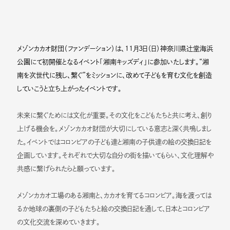
メゾンカカオ財団（ファンデーション）は、11月3日（日）神奈川県辻堂海浜
公園にて初開催となるイベント「湘南キッズディ」に参加いたします。“湘
南を次世代に残し、繋ぐ”をミッションに、改めて子どもを育む文化を創造
していこうと立ち上がったイベントです。
未来に繋ぐためには文化が重要。その文化をこどもたちと共に考え、創り
上げる機会を。メゾンカカオ財団が大切にしている意志と深く共鳴しまし
た。イベントではコロンビアの子ども達と湘南の子供達の絵の交換日記を
企画しています。それぞれで大切な自分の街を描いてもらい、文化理解や
共感に繋げられたらと願っています。
メゾンカカオ工場のある湘南と、カカオを育てるコロンビア。海を渡っては
るか地球の裏側の子どもたちと絵の交換日記を通して、日本とコロンビア
の文化交流を深めていきます。