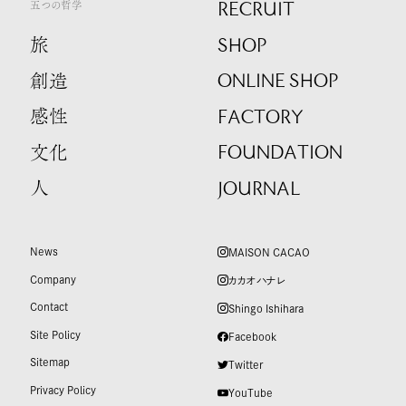
RECRUIT
五つの哲学
SHOP
旅
ONLINE SHOP
創造
FACTORY
感性
FOUNDATION
文化
JOURNAL
人
News
MAISON CACAO
Company
カカオハナレ
Contact
Shingo Ishihara
Site Policy
Facebook
Sitemap
Twitter
Privacy Policy
YouTube