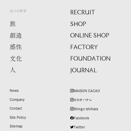
RECRUIT
五つの哲学
SHOP
旅
ONLINE SHOP
創造
FACTORY
感性
FOUNDATION
文化
JOURNAL
人
News
MAISON CACAO
Company
カカオハナレ
Contact
Shingo Ishihara
Site Policy
Facebook
Sitemap
Twitter