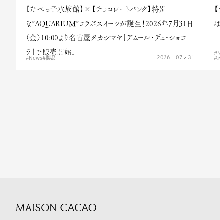
【たべっ子水族館】×【チョコレートバンク】特別
【
な”AQUARIUM”コラボスイーツが誕生！2026年7月31日
は
（金）10:00より名古屋タカシマヤ「アムール・デュ・ショコ
ラ」で販売開始。
2026
07
31
News
製品