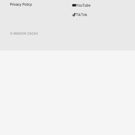
Privacy Policy
YouTube
TikTok
© MAISON CACAO