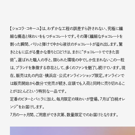
【ショコラ・コキーユ】は、わずかな工程の誤差すら許されない、究極に繊
細な構造と味わいをもつチョコレートです。その薄く繊細なチョコレートを
割った瞬間、パリッと弾けて中から液状のチョコレートが溢れ出します。驚
きとともに広がる豊かな香りと口どけは、まさに“チョコレートでできた芸
術”。選ばれた職人の手と、限られた環境の中でしか生まれないこの一粒
は、ブランドを象徴する存在として、多くのファンを魅了し続けています。現
在、販売は丸の内店・横浜店・公式オンラインショップ限定。オンラインで
は販売開始から数分で完売が続き、店頭でも入荷と同時に売り切れるこ
とがほとんどという特別な一品です。
定番のビターとバニラに加え、毎月限定の味わいが登場。7月は”白桃オレ
ンジ”をお届けします。
7月の一ヶ月間、ご用意ができ次第、数量限定でのお届けとなります。