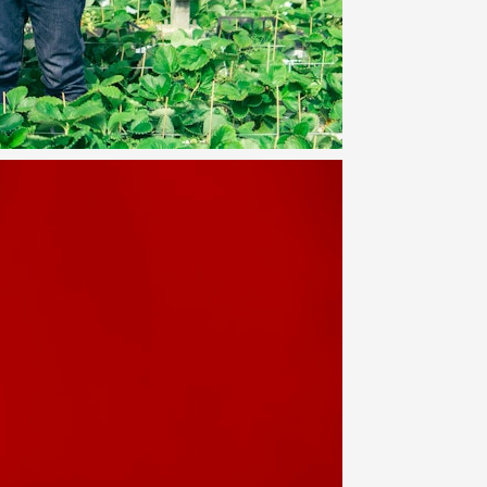
MAISON CACAO
カカオハナレ
Shingo Ishihara
Facebook