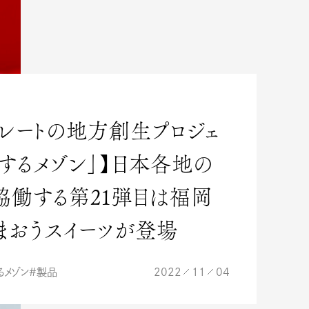
コレートの地方創生プロジェ
旅するメゾン」】日本各地の
協働する第21弾目は福岡
まおうスイーツが登場
るメゾン
製品
2022
11
04