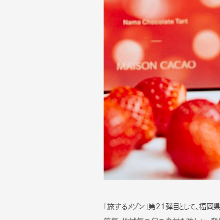
FACT
感性
FOUN
文化
JOUR
人
「旅するメゾン」第21弾目として、福