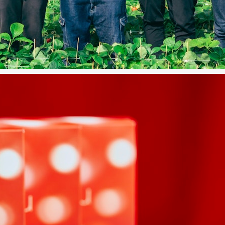
IT
News
Company
Contact
E SHOP
Site Policy