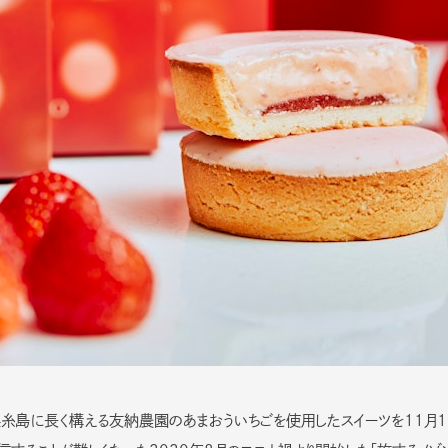
ORY
Sitemap
Privacy Policy
DATION
NAL
岡県糸島に長く構える友納農園のあまおういちごを使用したスイーツを11月1