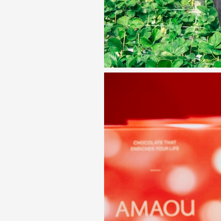
五つの哲学
RECRU
SHOP
旅
ONLIN
創造