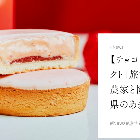
News
【チョ
クト「
農家と
県のあ
News
旅す