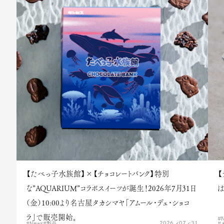
【たべっ子水族館】×【チョコレートバンク】特別
【
な”AQUARIUM”コラボスイーツが誕生！2026年7月31日
は
（金）10:00より名古屋タカシマヤ「アムール・デュ・ショコ
ラ」で販売開始。
2026
07
31
News
製品