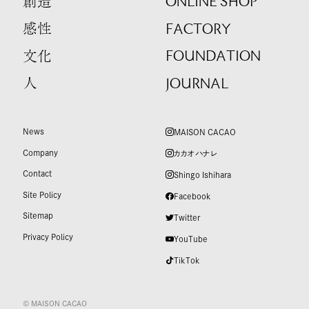
ONLINE SHOP
創造
FACTORY
感性
FOUNDATION
文化
JOURNAL
人
News
MAISON CACAO
Company
カカオハナレ
Contact
Shingo Ishihara
Site Policy
Facebook
Sitemap
Twitter
Privacy Policy
YouTube
TikTok
© MAISON CACAO