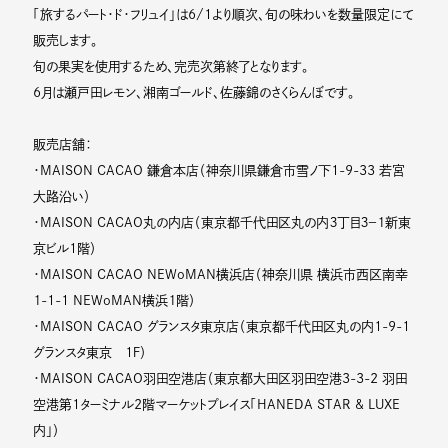
「旅するパート・ド・フリュイ」は6/1より順次、旬の味わいを数量限定にて
販売します。
旬の果実を使用するため、完売次第終了となります。
6月は瀬戸田レモン、湘南ゴールド、佐藤錦のさくらんぼです。
販売店舗：
・MAISON CACAO 鎌倉本店（神奈川県鎌倉市雪ノ下1-9-33 若宮
大路沿い）
・MAISON CACAO丸の内店（東京都千代田区丸の内３丁目３−１新東
京ビル1階）
・MAISON CACAO NEWoMAN横浜店（神奈川県 横浜市西区南幸
１-1-1 NEWoMAN横浜１階）
・MAISON CACAO グランスタ東京店（東京都千代田区丸の内1-9-1
グランスタ東京 1Ｆ）
・MAISON CACAO羽田空港店（東京都大田区羽田空港3-3-2 羽田
空港第1ターミナル2階マーケットプレイス「HANEDA STAR & LUXE
内」）